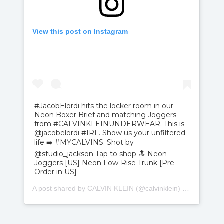
View this post on Instagram
#JacobElordi hits the locker room in our
Neon Boxer Brief and matching Joggers
from #CALVINKLEINUNDERWEAR. This is
@jacobelordi #IRL. Show us your unfiltered
life ➡️ #MYCALVINS. Shot by
@studio_jackson Tap to shop 🔝 Neon
Joggers [US] Neon Low-Rise Trunk [Pre-
Order in US]
A post shared by CALVIN KLEIN (@calvinklein) on
Aug 12, 