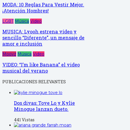
MODA: 10 Reglas Para Vestir Mejor.
¡Atención Hombres!
LGBT
Música
Video
MUSICA: Lyooh estrena vídeo y
sencillo “Diferente”, un mensaje de
amor e inclusión
Moovz
Música
Video
VIDEO: “I’m like Banana” el video
musical del verano
PUBLICACIONES RELEVANTES
Dos divas: Tove Lo y Kylie
Minogue lanzan dueto.
441 Vistas