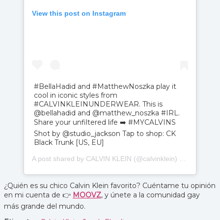
View this post on Instagram
#BellaHadid and #MatthewNoszka play it
cool in iconic styles from
#CALVINKLEINUNDERWEAR. This is
@bellahadid and @matthew_noszka #IRL.
Share your unfiltered life ➡️ #MYCALVINS
Shot by @studio_jackson Tap to shop: CK
Black Trunk [US, EU]
A post shared by CALVIN KLEIN (@calvinklein) on
Aug 14, 
¿Quién es su chico Calvin Klein favorito? Cuéntame tu opinión
en mi cuenta de 👉
MOOVZ
, y únete a la comunidad gay
más grande del mundo.