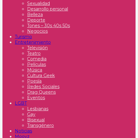
Sexualidad
Desarrollo personal
Belleza
Deporte
Tones – 30s 40s 50s
Negocios
Turismo
Entretenimiento
Televisión
Teatro
Comedia
Películas
Música
Cultura Geek
Poesía
Redes Sociales
Drag Queens
Eventos
LGBT
Lesbianas
Gay
Bisexual
Transgénero
Noticias
Moovz