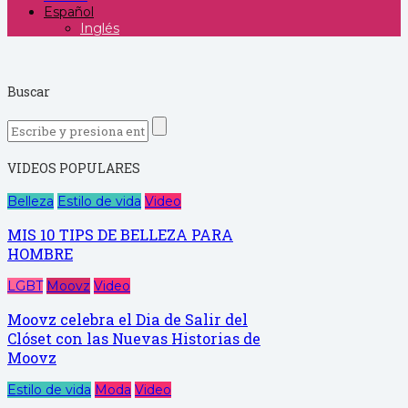
Español
Inglés
Buscar
VIDEOS POPULARES
Belleza
Estilo de vida
Video
MIS 10 TIPS DE BELLEZA PARA
HOMBRE
LGBT
Moovz
Video
Moovz celebra el Dia de Salir del
Clóset con las Nuevas Historias de
Moovz
Estilo de vida
Moda
Video