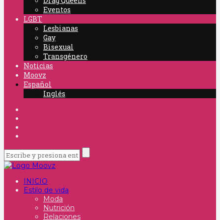
Drag Queens
Eventos
LGBT
Lesbianas
Gay
Bisexual
Transgénero
Noticias
Moovz
Español
Inglés
INICIO
Estilo de vida
Moda
Nutrición
Relaciones