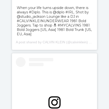
When your life turns upside down, there is
always #Diplo. This is @diplo #IRL. Shot by
@studio_jackson Lounge like a DJ in
#CALVINKLEINUNDERWEAR 1981 Bold
Joggers. Tap to shop 🔝 #MYCALVINS 1981
Bold Joggers [US, Asia] 1981 Bold Trunk [US,
EU, Asia]
A post shared by CALVIN KLEIN (@calvinklein) on
Aug 12, 