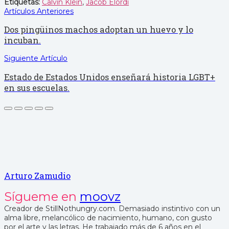
Etiquetas:
Calvin Klein
,
Jacob Elordi
Artículos Anteriores
Dos pingüinos machos adoptan un huevo y lo
incuban.
Siguiente Artículo
Estado de Estados Unidos enseñará historia LGBT+
en sus escuelas.
Arturo Zamudio
Sígueme en
moovz
Creador de StillNothungry.com. Demasiado instintivo con un
alma libre, melancólico de nacimiento, humano, con gusto
por el arte y las letras. He trabajado más de 6 años en el