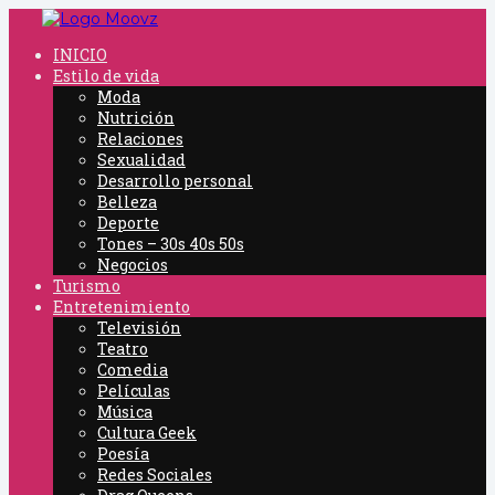
On The Moovz- The Official Moovz Blog
INICIO
Estilo de vida
Moda
Nutrición
Relaciones
Sexualidad
Desarrollo personal
Belleza
Deporte
Tones – 30s 40s 50s
Negocios
Turismo
Entretenimiento
Televisión
Teatro
Comedia
Películas
Música
Cultura Geek
Poesía
Redes Sociales