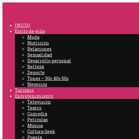
On The Moovz- The Official Moovz Blog
INICIO
Estilo de vida
Moda
Nutrición
Relaciones
Sexualidad
Desarrollo personal
Belleza
Deporte
Tones – 30s 40s 50s
Negocios
Turismo
Entretenimiento
Televisión
Teatro
Comedia
Películas
Música
Cultura Geek
Poesía