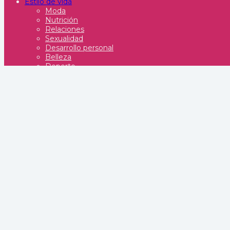
Estilo de vida
Moda
Nutrición
Relaciones
Sexualidad
Desarrollo personal
Belleza
Deporte
Tones – 30s 40s 50s
Negocios
Turismo
Entretenimiento
Televisión
Teatro
Comedia
Películas
Música
Cultura Geek
Poesía
Redes Sociales
Drag Queens
Eventos
LGBT
Lesbianas
Gay